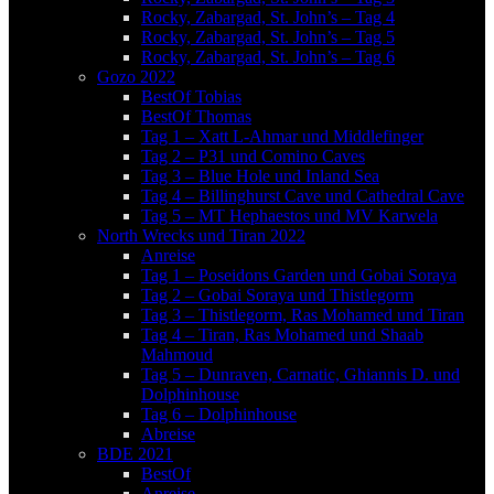
Rocky, Zabargad, St. John’s – Tag 4
Rocky, Zabargad, St. John’s – Tag 5
Rocky, Zabargad, St. John’s – Tag 6
Gozo 2022
BestOf Tobias
BestOf Thomas
Tag 1 – Xatt L-Ahmar und Middlefinger
Tag 2 – P31 und Comino Caves
Tag 3 – Blue Hole und Inland Sea
Tag 4 – Billinghurst Cave und Cathedral Cave
Tag 5 – MT Hephaestos und MV Karwela
North Wrecks und Tiran 2022
Anreise
Tag 1 – Poseidons Garden und Gobai Soraya
Tag 2 – Gobai Soraya und Thistlegorm
Tag 3 – Thistlegorm, Ras Mohamed und Tiran
Tag 4 – Tiran, Ras Mohamed und Shaab
Mahmoud
Tag 5 – Dunraven, Carnatic, Ghiannis D. und
Dolphinhouse
Tag 6 – Dolphinhouse
Abreise
BDE 2021
BestOf
Anreise