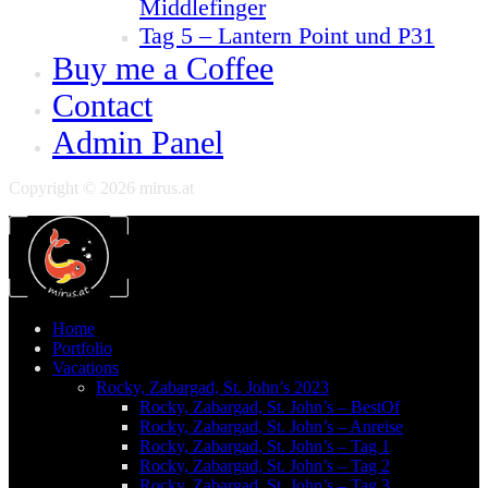
Middlefinger
Tag 5 – Lantern Point und P31
Buy me a Coffee
Contact
Admin Panel
Copyright © 2026 mirus.at
Home
Portfolio
Vacations
Rocky, Zabargad, St. John’s 2023
Rocky, Zabargad, St. John’s – BestOf
Rocky, Zabargad, St. John’s – Anreise
Rocky, Zabargad, St. John’s – Tag 1
Rocky, Zabargad, St. John’s – Tag 2
Rocky, Zabargad, St. John’s – Tag 3