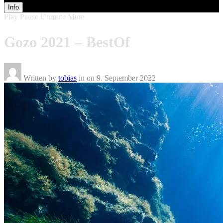
Info
Play
Pause
Unmute
Mute
Gozo 2021 – BestOf
Written by
tobias
in on
9. September 2022