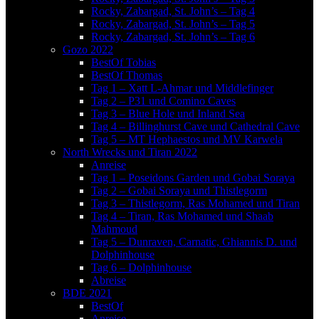
Rocky, Zabargad, St. John’s – Tag 4
Rocky, Zabargad, St. John’s – Tag 5
Rocky, Zabargad, St. John’s – Tag 6
Gozo 2022
BestOf Tobias
BestOf Thomas
Tag 1 – Xatt L-Ahmar und Middlefinger
Tag 2 – P31 und Comino Caves
Tag 3 – Blue Hole und Inland Sea
Tag 4 – Billinghurst Cave und Cathedral Cave
Tag 5 – MT Hephaestos und MV Karwela
North Wrecks und Tiran 2022
Anreise
Tag 1 – Poseidons Garden und Gobai Soraya
Tag 2 – Gobai Soraya und Thistlegorm
Tag 3 – Thistlegorm, Ras Mohamed und Tiran
Tag 4 – Tiran, Ras Mohamed und Shaab
Mahmoud
Tag 5 – Dunraven, Carnatic, Ghiannis D. und
Dolphinhouse
Tag 6 – Dolphinhouse
Abreise
BDE 2021
BestOf
Anreise