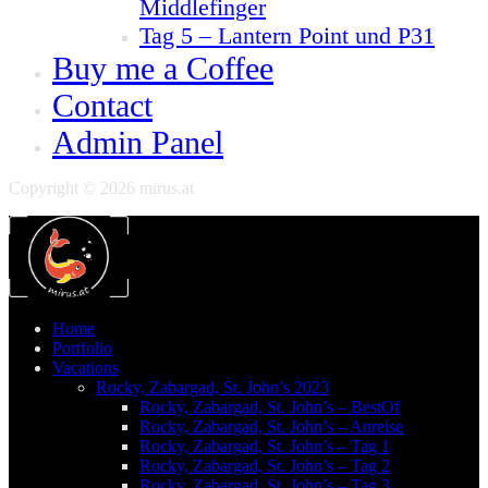
Middlefinger
Tag 5 – Lantern Point und P31
Buy me a Coffee
Contact
Admin Panel
Copyright © 2026 mirus.at
Home
Portfolio
Vacations
Rocky, Zabargad, St. John’s 2023
Rocky, Zabargad, St. John’s – BestOf
Rocky, Zabargad, St. John’s – Anreise
Rocky, Zabargad, St. John’s – Tag 1
Rocky, Zabargad, St. John’s – Tag 2
Rocky, Zabargad, St. John’s – Tag 3