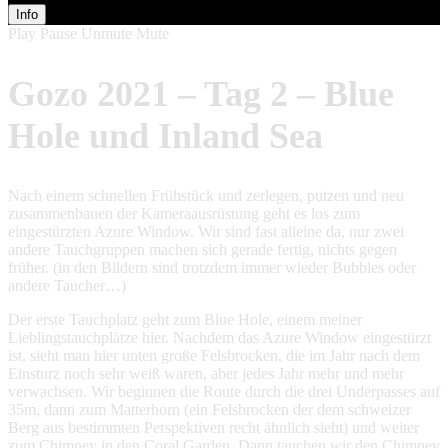
Info
Play
Pause
Unmute
Mute
Gozo 2021 – Tag 2 – Blue
Hole und Inland Sea
Nach einem schnellen Frühstück und zerlegen, putzen und neu
zusammenbauen der Kameraausrüstung geht es los zum
eingestürzten Azure Window. Wir sind fast alleine da, nur zwei
andere Tauchgruppen machen sich gerade fertig, nichts gegen
früher. (in den Bildern sind trotzdem immer wieder Bubbles oder
andere Taucher…)
Der erste Tauchplatz geht zum Blue Hole, einem meiner
Lieblingstauchplätze hier. Nachdem das Azure Window eingestürzt
ist, sieht man hier unten große Felsbrocken, die im Jahr nach dem
Einsturz noch sehr weiß waren, aber jedes Jahr mehr und mehr
verwachsen. Wir beginnen die Route durch die drei Underpasses auf
35m, dann zum Matterhorn (ein Felsbrocken der dem schweizer
Berg aus bestimmten Perspektiven recht ähnlich sieht) und weiter
zum Chimney in den Coral Garden. Dann tauchen wir den Chimney