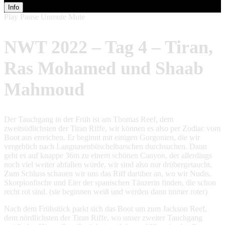
Info
Play
Pause
Unmute
Mute
NWT 2022 – Tag 4 – Tiran,
Ras Mohamed und Shaab
Mahmoud
Der Tauchgang in der Früh ist am Thomas Reef, dem
zweitsüdlichsten der Tiran Riffe, wir können es also per Zodiac vom
Boot aus erreichen. Er beginnt mit einigen Gorgonien, die wir
vergeblich nach Langnasenbüschelbarschen durchsuchen. Dann
geht es auf knappe 36m zu einem schönen Canyon, der allerdings
noch viel weiter abfallen würde, wir sind also nur drübergetaucht.
Zum Schluss schauen wir uns das Riff darüber an, wo wir Nudis,
Skorpionfische und Eier der spanischen Tänzerin finden, die schon
recht rot sind. (sie beginnen weiß und werden dann immer roter)
Nach dem Frühstück parkt sich das Boot um zum Jackson Reef,
dem nördlichsten der Tiran Riffe, wo unser zweiter Tauchgang