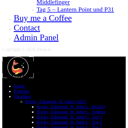
Middlefinger
Tag 5 – Lantern Point und P31
Buy me a Coffee
Contact
Admin Panel
Copyright © 2026 mirus.at
Home
Portfolio
Vacations
Rocky, Zabargad, St. John’s 2023
Rocky, Zabargad, St. John’s – BestOf
Rocky, Zabargad, St. John’s – Anreise
Rocky, Zabargad, St. John’s – Tag 1
Rocky, Zabargad, St. John’s – Tag 2
Rocky, Zabargad, St. John’s – Tag 3