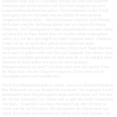
stattfindet. Hier soll es Gerüchten zufolge auf 28m eine knallrote
Anemone und direkt daneben auf 26m eine Gorgonie mit zwei
Langnasenbüschelbarschen geben. Doch scheinbar ist das Schiff
nicht ganz dort wo vermutet und wir finden sie trotz genauer
Wegbeschreibung nicht… Wir schwimmen zunächst nach Westen,
doch dann wird die Strömung stärker und wir drehen Richtung
Osten um. Der Tauchgang ist relativ unspektatkulär, wir sind schon
auf etwa 8m als Papa deutet dass wir wieder weiter runter gehen
sollen, wo wir Ines und Ingrid bei einer Gorgonie sehen. Zunächst
winke ich ab, so hoch oben gibt es normalerweise keine
Langnasenbüschelbarsche (erst ab etwa 25m), doch Papa überredet
mich und wir gehen runter auf 16m zur Gorgonie. Ines deutet, dass
sie einen Lanabüba gefunden hat und siehe da, es ist wirklich einer
drinnen! So hoch haben wir noch nie einen gesehen,
Klimaerwärmung sei dank? Ich freue mich sehr und mache Fotos
bis Papa mich von der Gorgonie wegzerrt. Dann sehen wir als
Draufgabe noch zwei Schildkröten!
Nach dem Mittagessen geht es wieder zurück zu Shark&Yolanda in
Ras Mohamed, wo wir diesmal bei Anemone City beginnen. Leider
funktioniert mein Druckausgleich nicht und ich stecke auf 11m fest
bis wir bei Anemone City vorbei sind, es gibt also keine Nemofotos
von hier… Angeblich war diese Anemone City aber eh nicht so
schön wie die auf Daedalus. Wir überqueren das Blauwasser zur
Shark Reef Säule und tauchen wie zuletzt auch nach Yolanda, wo