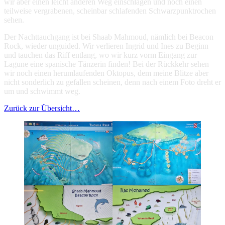
wir aber einen leicht anderen Weg einschlagen und noch einen
teilweise vergrabenen, scheinbar schlafenden Schwarzpunktrochen
sehen.
Der Nachttauchgang ist bei Shaab Mahmoud, nämlich bei Beacon
Rock, wieder unguided. Wir verlieren Ingrid und Ines zu Beginn
und tauchen das Riff entlang, wo wir kurz vorm Eingang zur
Lagune eine spanische Tänzerin finden! Bei der Rückkehr sehen
wir noch einen herumlaufenden Oktopus, dem meine Blitze aber
nicht sonderlich zu gefallen scheinen, denn nach einem Foto dreht er
um und schwimmt weg.
Zurück zur Übersicht…