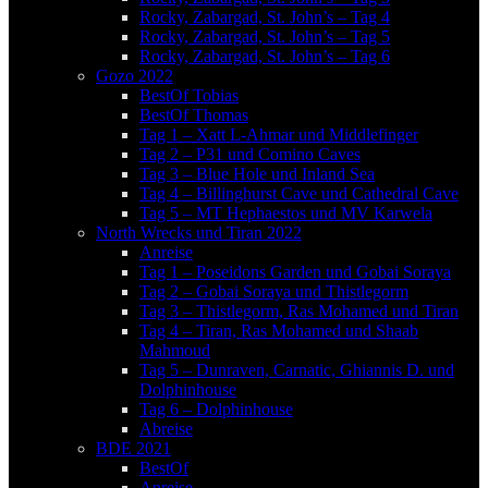
Rocky, Zabargad, St. John’s – Tag 4
Rocky, Zabargad, St. John’s – Tag 5
Rocky, Zabargad, St. John’s – Tag 6
Gozo 2022
BestOf Tobias
BestOf Thomas
Tag 1 – Xatt L-Ahmar und Middlefinger
Tag 2 – P31 und Comino Caves
Tag 3 – Blue Hole und Inland Sea
Tag 4 – Billinghurst Cave und Cathedral Cave
Tag 5 – MT Hephaestos und MV Karwela
North Wrecks und Tiran 2022
Anreise
Tag 1 – Poseidons Garden und Gobai Soraya
Tag 2 – Gobai Soraya und Thistlegorm
Tag 3 – Thistlegorm, Ras Mohamed und Tiran
Tag 4 – Tiran, Ras Mohamed und Shaab
Mahmoud
Tag 5 – Dunraven, Carnatic, Ghiannis D. und
Dolphinhouse
Tag 6 – Dolphinhouse
Abreise
BDE 2021
BestOf
Anreise